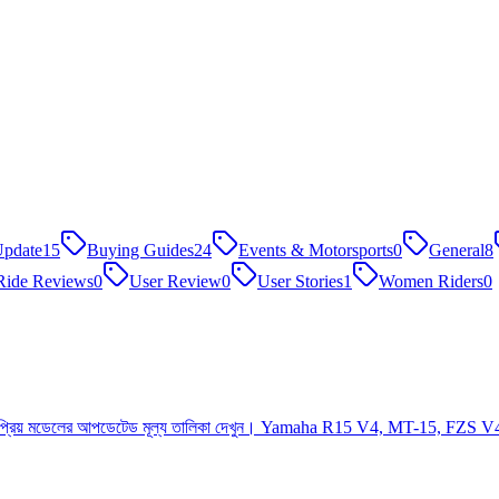
pdate
15
Buying Guides
24
Events & Motorsports
0
General
8
Ride Reviews
0
User Review
0
User Stories
1
Women Riders
0
এবং জনপ্রিয় মডেলের আপডেটেড মূল্য তালিকা দেখুন। Yamaha R15 V4, MT-15, FZS