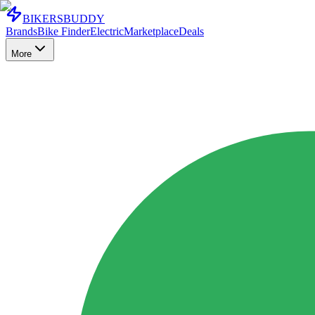
BIKERS
BUDDY
Brands
Bike Finder
Electric
Marketplace
Deals
More